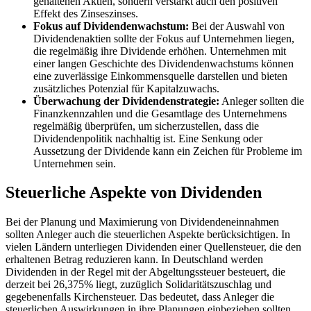
gehaltenen Aktien, sondern verstärkt auch den positiven
Effekt des Zinseszinses.
Fokus auf Dividendenwachstum:
Bei der Auswahl von
Dividendenaktien sollte der Fokus auf Unternehmen liegen,
die regelmäßig ihre Dividende erhöhen. Unternehmen mit
einer langen Geschichte des Dividendenwachstums können
eine zuverlässige Einkommensquelle darstellen und bieten
zusätzliches Potenzial für Kapitalzuwachs.
Überwachung der Dividendenstrategie:
Anleger sollten die
Finanzkennzahlen und die Gesamtlage des Unternehmens
regelmäßig überprüfen, um sicherzustellen, dass die
Dividendenpolitik nachhaltig ist. Eine Senkung oder
Aussetzung der Dividende kann ein Zeichen für Probleme im
Unternehmen sein.
Steuerliche Aspekte von Dividenden
Bei der Planung und Maximierung von Dividendeneinnahmen
sollten Anleger auch die steuerlichen Aspekte berücksichtigen. In
vielen Ländern unterliegen Dividenden einer Quellensteuer, die den
erhaltenen Betrag reduzieren kann. In Deutschland werden
Dividenden in der Regel mit der Abgeltungssteuer besteuert, die
derzeit bei 26,375% liegt, zuzüglich Solidaritätszuschlag und
gegebenenfalls Kirchensteuer. Das bedeutet, dass Anleger die
steuerlichen Auswirkungen in ihre Planungen einbeziehen sollten.