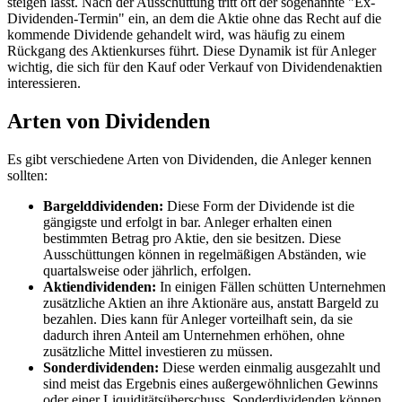
steigen lässt. Nach der Ausschüttung tritt oft der sogenannte "Ex-
Dividenden-Termin" ein, an dem die Aktie ohne das Recht auf die
kommende Dividende gehandelt wird, was häufig zu einem
Rückgang des Aktienkurses führt. Diese Dynamik ist für Anleger
wichtig, die sich für den Kauf oder Verkauf von Dividendenaktien
interessieren.
Arten von Dividenden
Es gibt verschiedene Arten von Dividenden, die Anleger kennen
sollten:
Bargelddividenden:
Diese Form der Dividende ist die
gängigste und erfolgt in bar. Anleger erhalten einen
bestimmten Betrag pro Aktie, den sie besitzen. Diese
Ausschüttungen können in regelmäßigen Abständen, wie
quartalsweise oder jährlich, erfolgen.
Aktiendividenden:
In einigen Fällen schütten Unternehmen
zusätzliche Aktien an ihre Aktionäre aus, anstatt Bargeld zu
bezahlen. Dies kann für Anleger vorteilhaft sein, da sie
dadurch ihren Anteil am Unternehmen erhöhen, ohne
zusätzliche Mittel investieren zu müssen.
Sonderdividenden:
Diese werden einmalig ausgezahlt und
sind meist das Ergebnis eines außergewöhnlichen Gewinns
oder einer Liquiditätsüberschuss. Sonderdividenden können